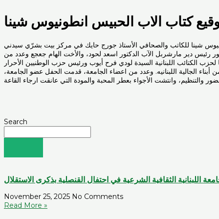
قيع كتاب الاب الحبيس انطونيوس شينا
ا نهار الأربعاء الواقع في 2025/2/26 دعوة حفل توقيع كتاب الاب الحبيس انطونيوس شينا للكاتب والصحافي الأستاذ جورج حايك في مركز بيت بشرّي سيدني
ر رئيس دير مارشربل الآب الدكتور اسعد لحود، والأخت الهام جعجع وعدد من
لحزب الكتائب اللبنانية السيدة لودي فرح أيوب ورئيس حزب الوطنيين الأحرار
اء الجالية اللبنانيه. وعدد من اعضاء الجامعة، قدمت الحفل عضو الجامعة،
Search
معة اللبنانية الثقافية الشرعية في احتفال القنصلية بذكرى الاستقلال
November 25, 2025
No Comments
Read More »