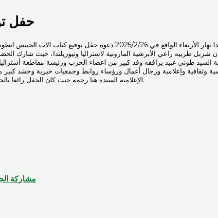
حفل تو
لبت الجامعة اللبنانية الثقافية في العالم، المجلس القاري لاستراليا ونيوزيلند
ربل طربيه راعي الأبرشية المارونية لاستراليا ونيوزيلندا، حيث شارك الحضو
 السيد طوني عبيد يرافقه وفد كبير من اعضاء الحزب ورئيسة مقاطعة أستراليا 
قافية وإعلامية ورجال أعمال ورؤساء روابط وجمعيات خيرية وحشد كبير من أبن
الإعلامية السيدة هنا رحمه حيث كان الحفل رائعا بالحضور والتنظيم، وانتشت الأجواء بعطر المحبة والمودة التي عانقت ارجاء القاعة.
مشاركة الجا