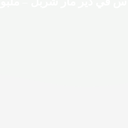
اس في دير مار شربل – ملبو