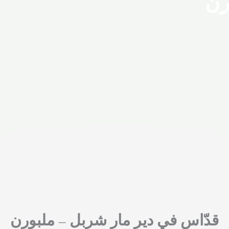
رن
قدّاس في دير مار شربل – ملبورن