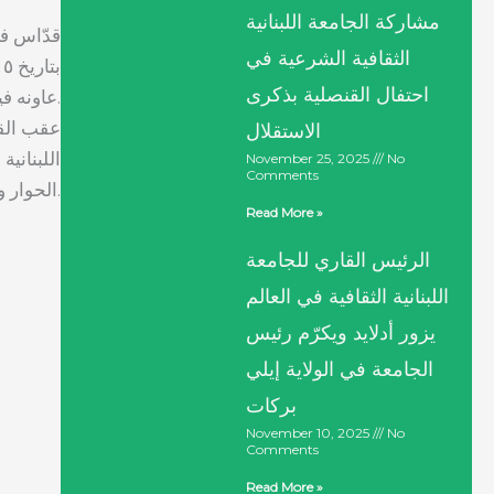
مشاركة الجامعة اللبنانية
قدّاس في
الثقافية الشرعية في
احتفال القنصلية بذكرى
عاونه فيه رئيس الدير الأب شارل حتّي، بحضور حشد من أبناء الجالية اللبنانية.
عقب القد
الاستقلال
اللبنانية
November 25, 2025
No
Comments
الحوار والتعاون بين مكونات الجالية، بما يخدم وحدتها ودورها الفاعل في دعم لبنان.
Read More »
الرئيس القاري للجامعة
اللبنانية الثقافية في العالم
يزور أدلايد ويكرّم رئيس
الجامعة في الولاية إيلي
بركات
November 10, 2025
No
Comments
Read More »