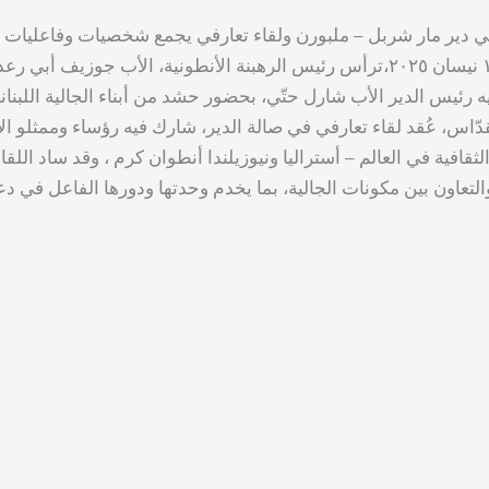
 دير مار شربل – ملبورن ولقاء تعارفي يجمع شخصيات وفاعليات من ا
بتاريخ ١٥ نيسان ٢٠٢٥،ترأس رئيس الرهبنة الأنطونية، الأب جوزيف 
ّاس، عُقد لقاء تعارفي في صالة الدير، شارك فيه رؤساء وممثلو ال
 الثقافية في العالم – أستراليا ونيوزيلندا أنطوان كرم ، وقد ساد ال