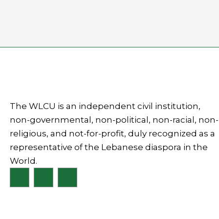
The WLCU is an independent civil institution,
non-governmental, non-political, non-racial, non-
religious, and not-for-profit, duly recognized as a
representative of the Lebanese diaspora in the
World.
F
I
L
a
n
i
c
s
n
e
t
k
b
a
e