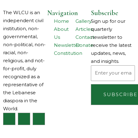
Navigation
Subscribe
The WLCU is an
independent civil
Home
Gallery
Sign up for our
institution, non-
About
Articles
quarterly
governmental,
Us
Contact
newsletter to
non-political, non-
Newsletter
Donate
receive the latest
racial, non-
Constitution
updates, news,
religious, and not-
and insights.
for-profit, duly
Email
recognized as a
representative of
the Lebanese
SUBSCRIBE
diaspora in the
World.
F
I
L
a
n
i
c
s
n
e
t
k